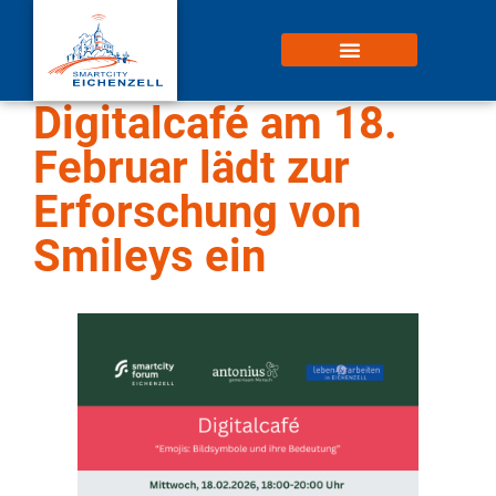
Digitalcafé am 18.
Februar lädt zur
Erforschung von
Smileys ein