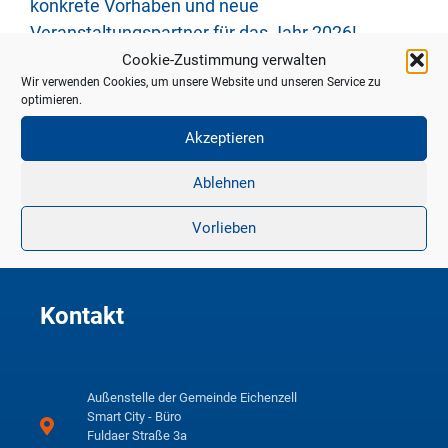
konkrete Vorhaben und neue
Veranstaltungspartner für das Jahr 2026!
Cookie-Zustimmung verwalten
Das Team von Smart City Eichenzell
Wir verwenden Cookies, um unsere Website und unseren Service zu
optimieren.
Veranstaltungsort: Smart City Forum Eichenzell,
Akzeptieren
Fuldaer Straße 3A. Anmeldung bis zum
24.11.2025 unter smartcity@eichenzell.de oder
Ablehnen
06659 979135. Der Eintritt ist frei.
Vorlieben
Kontakt
Außenstelle der Gemeinde Eichenzell
Smart City - Büro
Fuldaer Straße 3a