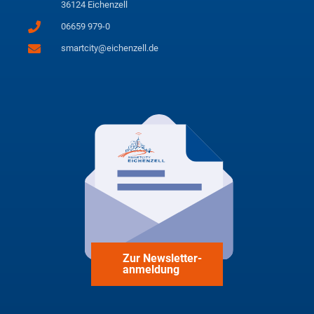
36124 Eichenzell
06659 979-0
smartcity@eichenzell.de
Zur Newsletter-
anmeldung