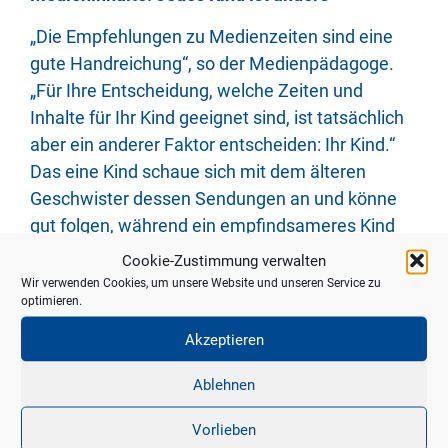
„Die Empfehlungen zu Medienzeiten sind eine
gute Handreichung“, so der Medienpädagoge.
„Für Ihre Entscheidung, welche Zeiten und
Inhalte für Ihr Kind geeignet sind, ist tatsächlich
aber ein anderer Faktor entscheiden: Ihr Kind.“
Das eine Kind schaue sich mit dem älteren
Geschwister dessen Sendungen an und könne
gut folgen, während ein empfindsameres Kind
schnell überreizt sei. Daher sei es umso
Cookie-Zustimmung verwalten
wichtiger für Eltern, in der Nähe zu sein und
Wir verwenden Cookies, um unsere Website und unseren Service zu
optimieren.
Inhalte zu prüfen. Seine Empfehlung: Sich nicht
unbesehen von seinem Kind etwa zur Erlaubnis
Akzeptieren
zum Anschauen einer neuen Serie überreden
Ablehnen
lassen, sondern diese vorab stichprobenmäßig
anzuschauen.
Vorlieben