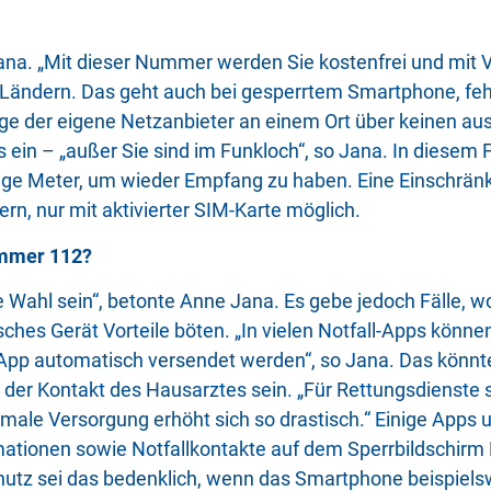
ana. „Mit dieser Nummer werden Sie kostenfrei und mit V
 EU-Ländern. Das geht auch bei gesperrtem Smartphone,
ge der eigene Netzanbieter an einem Ort über keinen au
 ein – „außer Sie sind im Funkloch“, so Jana. In diesem F
ge Meter, um wieder Empfang zu haben. Eine Einschränk
rn, nur mit aktivierter SIM-Karte möglich.
ummer 112?
 Wahl sein“, betonte Anne Jana. Es gebe jedoch Fälle, wo
hes Gerät Vorteile böten. „In vielen Notfall-Apps könne
e App automatisch versendet werden“, so Jana. Das könnt
er Kontakt des Hausarztes sein. „Für Rettungsdienste 
imale Versorgung erhöht sich so drastisch.“ Einige Apps
mationen sowie Notfallkontakte auf dem Sperrbildschirm
utz sei das bedenklich, wenn das Smartphone beispiels