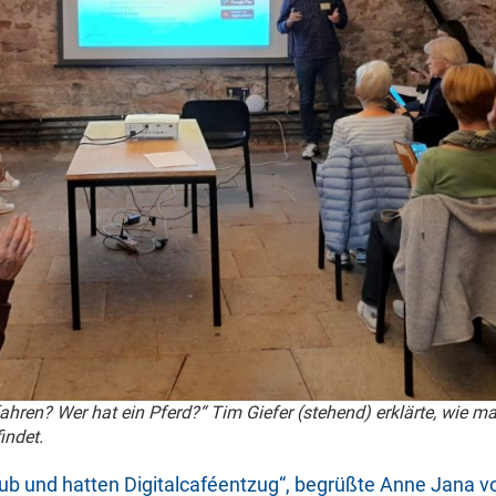
hren? Wer hat ein Pferd?“ Tim Giefer (stehend) erklärte, wie ma
indet.
ub und hatten Digitalcaféentzug“, begrüßte Anne Jana vo