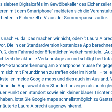
s siebten Digitalcafés im Gewölbekeller des Eichenzell
ren mit dem Smartphone“ meldeten sich die Veranstalte
beiten in Eichenzell e.V. aus der Sommerpause zurück.
s nach Fulda: Das machen wir nicht, oder?“: Laura Albrec
 vor. Die in der Standardversion kostenlose App berechn
 Fuß, dem Fahrrad oder öffentlichen Verkehrsmitteln. „Auch
htzeit die aktuelle Verkehrslage an und schlägt bei Unfäl
 GPS*-Standorterkennung am Smartphone müsse freigegeb
m sich mit Freund:innen zu treffen oder im Notfall – teil
stellen melde Google maps und dies auch im Ausland. W
könne die App sowohl den Standort anzeigen als auch glei
er Punkt den Standort sowie ein kleiner blauer Trichter 
aben, lotst Sie Google maps schnellstmöglich zu Gasts
rläuterte Laura Albrecht augenzwinkernd.