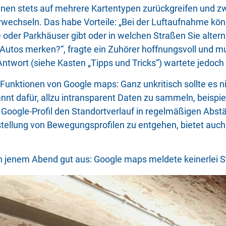
en stets auf mehrere Kartentypen zurückgreifen und zwi
rwechseln. Das habe Vorteile: „Bei der Luftaufnahme könn
e oder Parkhäuser gibt oder in welchen Straßen Sie alter
utos merken?“, fragte ein Zuhörer hoffnungsvoll und mu
Antwort (siehe Kasten „Tipps und Tricks“) wartete jedoch
en Funktionen von Google maps: Ganz unkritisch sollte es 
nnt dafür, allzu intransparent Daten zu sammeln, beisp
in Google-Profil den Standortverlauf in regelmäßigen Abs
tellung von Bewegungsprofilen zu entgehen, bietet auch d
an jenem Abend gut aus: Google maps meldete keinerlei S