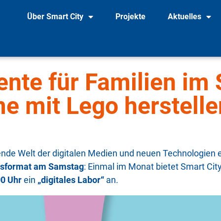
Über Smart City
Projekte
Aktuelles
te für Familien im 
e mit Lego herstelle
ende Welt der digitalen Medien und neuen Technologien e
gsformat am Samstag
: Einmal im Monat bietet Smart Cit
00 Uhr
ein
„digitales Labor“
an.