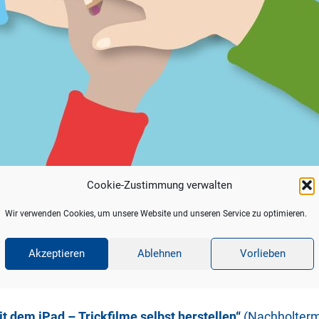
Cookie-Zustimmung verwalten
Wir verwenden Cookies, um unsere Website und unseren Service zu optimieren.
tern (oder auch Großeltern, Paten oder andere Bezugsp
robieren. Bilder und Musik mit Künstlicher Intelligenz e
Akzeptieren
Ablehnen
Vorlieben
ego gestalten – bei allen Themenschwerpunkten steht d
it dem iPad – Trickfilme selbst herstellen“
(Nachholtermi