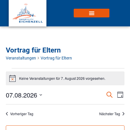
Vortrag für Eltern
Veranstaltungen
Vortrag für Eltern
Keine Veranstaltungen für 7. August 2026 vorgesehen.
Hinweis
07.08.2026
Veran
Ve
Suche
Tag
Datum
An
Such
wählen.
Na
Vorheriger Tag
Nächster Tag
und
Ansic