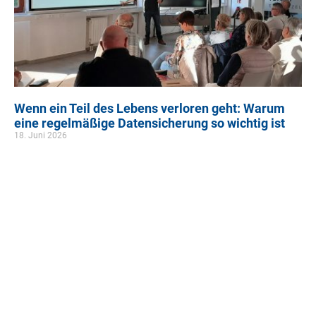
Wenn ein Teil des Lebens verloren geht: Warum
eine regelmäßige Datensicherung so wichtig ist
18. Juni 2026
„Was meinen Sie, braucht man ein Backup*?“, fragte Michael
Werthmüller von der VHS Landkreis Fulda beim Digitalcafé am 30.
April das Publikum. Beim Schwerpunkt „Daten speichern“, zu dem
die Organisatorinnen der Vortragsreihe von Smart City Eichenzell,
antonius: gemeinsam Mensch und Leben und Arbeiten in
Eichenzell e.V. ins Smart City Forum eingeladen hatten, zeigte sich
einmal mehr, dass die Frage „Wie speichere und sichere ich meine
Daten?“ für viele Menschen hochrelevant ist.
MEHR ERFAHREN »